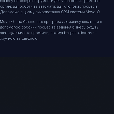
бізнесу необхідні інструменти для управління, грамотної
організації роботи та автоматизації ключових процесів.
Допоможе в цьому використання CRM системи Move-O.
Move-O
– це більше, ніж програма для запису клієнтів: з її
допомогою робочий процес та ведення бізнесу будуть
злагодженими та простими, а комунікація з клієнтами –
зручною та швидкою.
Що таке система CRM Move-O?
Спочатку розберемося, що таке CRM система.
CRM система (Customer Relationship Management)
– програмне
забезпечення для автоматизації бізнес-процесів, управління
клієнтською базою, систематизації продажів послуг і товарів.
Move-O
– дочірній проект LuckyFit. Компанія понад 10 років
Створено командою
створює софт для бізнесу, який використовується не лише в
Україні, а й інших країнах світу. Система CRM для спортивних
клубів, фітнес-центрів і танцювальних студій, за допомогою
якої можна вирішити головні проблеми в цих сферах:
info@move-o.com