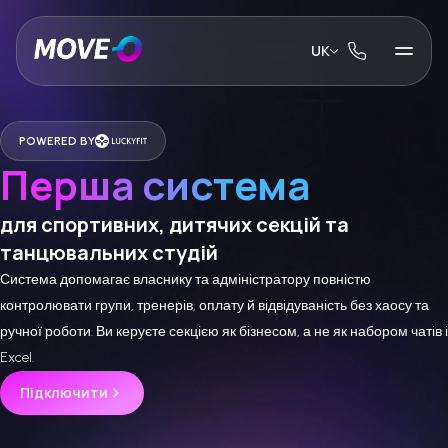
UK
Для кого
Функціонал
Можливості
POWERED BY
Інтеграції
Перша система
Тарифи
Документація
для спортивних, дитячих секцій та
танцювальних студій
Система допомагає власнику та адміністратору повністю
контролювати групи, тренерів, оплату й відвідуваність без хаосу та
ручної роботи. Ви керуєте секцією як бізнесом, а не як набором чатів і
Excel.
Підключити