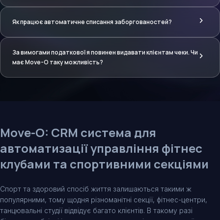
онлайн-запису клієнтів.
Так, за допомогою доповнення «Лендінги» ви можете
налаштувати онлайн-вітрину обраних абонементів і
Як працює автоматичне списання заборгованостей?
організувати їх продаж.
Move-O вміє зберігати способи оплати клієнтів і
використовувати їх для автоматичних оплат. Часто такий
За вимогами податкової я повинен видавати клієнтам чеки. Чи
механізм називають «підпискою». Клієнт оформляє
має Move-O таку можливість?
абонемент або участь у групі з регулярними оплатами,
наприклад раз на місяць. Під час першої оплати клієнт
Так, у базовий функціонал входить інтеграція із сервісом
погоджується на використання його платіжного методу для
фіскалізації Checkbox — просто налаштуйте інтеграцію, і
подальших списань, які надалі відбуваються повністю
кожна оплата буде фіскалізована.
автоматично — без участі клубу та клієнта.
Move-O: CRM система для
автоматизації управління фітнес
клубами та спортивними секціями
Спорт та здоровий спосіб життя залишаються такими ж
популярними, тому щодня різноманітні секції, фітнес-центри,
танцювальні студії відвідує багато клієнтів. В такому разі