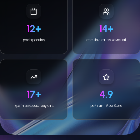
12+
14+
років досвіду
спеціалістів у команді
17+
4.9
країн використовують
рейтинг App Store